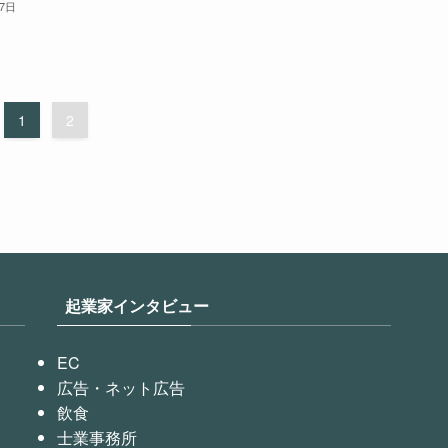
27日
1
2
起業家インタビュー
EC
広告・ネット広告
飲食
士業事務所