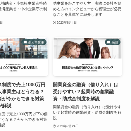
導入補助金・小規模事業者持続
功事業を起こすやり方｜実際に会社を始
経済産業省・中小企業庁の制
める方のインタビューから税理士が必要
なことを具体的に紹介します
2日
2023年8月1日
個人事業主
融資
制度で売上1000万円
開業資金の融資（借り入れ）は
人事業主はどうなる？
受けやすい？起業時の創業融
者が今からできる対策
資・助成金制度を解説
が解説
開業資金の融資（借り入れ）は受けやす
い？起業時の創業融資・助成金制度を解
度で売上1000万円以下の個
説
どうなる？今からできる対策
解説
2023年7月24日