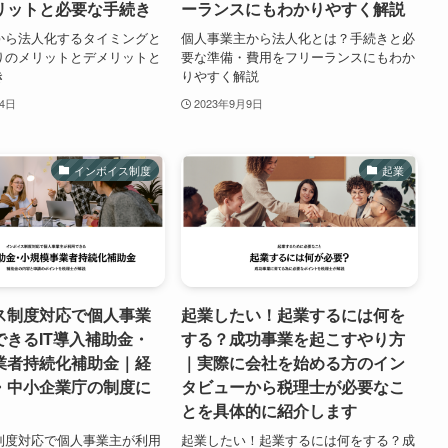
リットと必要な手続き
ーランスにもわかりやすく解説
から法人化するタイミングと
個人事業主から法人化とは？手続きと必
りのメリットとデメリットと
要な準備・費用をフリーランスにもわか
き
りやすく解説
月4日
2023年9月9日
インボイス制度
起業
ス制度対応で個人事業
起業したい！起業するには何を
できるIT導入補助金・
する？成功事業を起こすやり方
業者持続化補助金｜経
｜実際に会社を始める方のイン
・中小企業庁の制度に
タビューから税理士が必要なこ
とを具体的に紹介します
制度対応で個人事業主が利用
起業したい！起業するには何をする？成